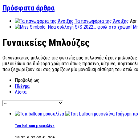
Πρόσφατα άρθρα
Τα πανωφόρια της Άνοιξης
Apr
Mi
Γυναικείες Μπλούζες
Οι γυναικείες μπλούζες της φετινής μας συλλογής έχουν μπλούζες f
μπλουζάκια σε διάφορα χρώματα όπως πράσινο, κίτρινο, πορτοκαλί ή
που ξεχωρίζουν και σας χαρίζουν μία μοναδική αίσθηση του στυλ κ
Προβολή ως
Πλέγμα
Λίστα
Γρήγορη π
Τοπ balloon μουσελίνα