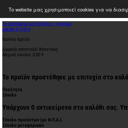
Το website μας χρησιμοποιεί cookies για να δια
Τα αγαπημένα μου
Είσοδος / εγγραφή
καλάθι
0
0,00 €
Κανένα προϊόν
Δωρεάν αποστολή!
Αποστολή
Μερικό σύνολο:
0,00 €
Προβολή καλαθιού
Ταμείο
Το προϊόν προστέθηκε με επιτυχία στο καλ
Ποσότητα
Σύνολο
Υπάρχουν
0
αντικείμενα στο καλάθι σας.
Υπ
Σύνολο προϊόντων (με Φ.Π.Α.).
Σύνολο μεταφορικών