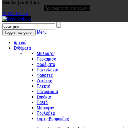
Σύνολο (με Φ.Π.Α.).
Συνέχεια στις αγορές
Προχωρήστε στο ταμείο
NEWSLETTER
Menu
Toggle navigation
Αρχική
Ενδύματα
Μπλούζες
Πουκάμισα
Φορέματα
Παντελόνια
Φούστες
Ζακέτες
Πλεκτά
Πανωφόρια
Σακάκια
Παλτό
Μπουφάν
Πουλόβερ
Σόρτς-βερμούδες