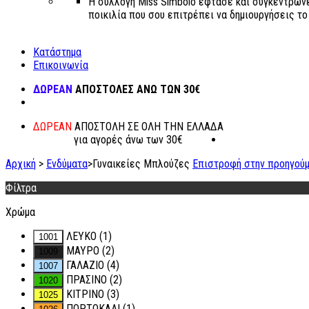
Η συλλογή Miss Simbolo έφτασε και συγκεντρώνε
ποικιλία που σου επιτρέπει να δημιουργήσεις το δ
Κατάστημα
Επικοινωνία
ΔΩΡΕΑΝ
ΑΠΟΣΤΟΛΕΣ ΑΝΩ ΤΩΝ 30€
ΔΩΡΕΑΝ
ΑΠΟΣΤΟΛΗ ΣΕ ΟΛΗ ΤΗΝ ΕΛΛΑΔΑ
για αγορές άνω των 30€
Αρχική
>
Ενδύματα
>
Γυναικείες Μπλούζες
Επιστροφή στην προηγούμ
Φίλτρα
Χρώμα
ΛΕΥΚΟ
(1)
ΜΑΥΡΟ
(2)
ΓΑΛΑΖΙΟ
(4)
ΠΡΑΣΙΝΟ
(2)
ΚΙΤΡΙΝΟ
(3)
ΠΟΡΤΟΚΑΛΙ
(1)