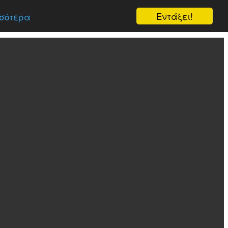
Εντάξει!
σότερα