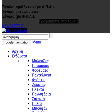
Σύνολο προϊόντων (με Φ.Π.Α.).
Σύνολο μεταφορικών
Σύνολο (με Φ.Π.Α.).
Συνέχεια στις αγορές
Προχωρήστε στο ταμείο
NEWSLETTER
Menu
Toggle navigation
Αρχική
Ενδύματα
Μπλούζες
Πουκάμισα
Φορέματα
Παντελόνια
Φούστες
Ζακέτες
Πλεκτά
Πανωφόρια
Σακάκια
Παλτό
Μπουφάν