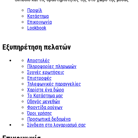
Προφίλ
Κατάστημα
Επικοινωνία
Lookbook
Εξυπηρέτηση πελατών
Αποστολές
Πληροφορίες πληρωμών
Συχνές ερωτήσεις
Επιστροφές
Τηλεφωνικές παραγγελίες
Χαρίστε ένα δώρο
Το Κατάστημα μας
Οδηγός μεγεθών
Φροντίδα ρούχων
Όροι χρήσης
Προσωπικά δεδομένα
Σύνδεση στο λογαριασμό σας