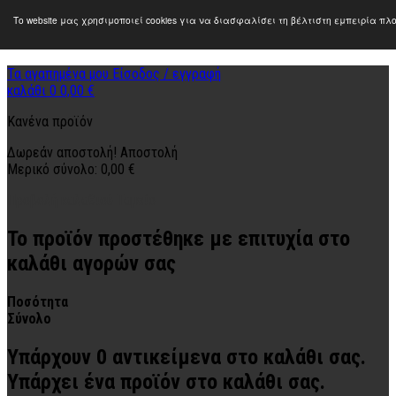
Το website μας χρησιμοποιεί cookies για να διασφαλίσει τη βέλτιστη εμπειρία π
Τα αγαπημένα μου
Είσοδος / εγγραφή
καλάθι
0
0,00 €
Κανένα προϊόν
Δωρεάν αποστολή!
Αποστολή
Μερικό σύνολο:
0,00 €
Προβολή καλαθιού
Ταμείο
Το προϊόν προστέθηκε με επιτυχία στο
καλάθι αγορών σας
Ποσότητα
Σύνολο
Υπάρχουν
0
αντικείμενα στο καλάθι σας.
Υπάρχει ένα προϊόν στο καλάθι σας.