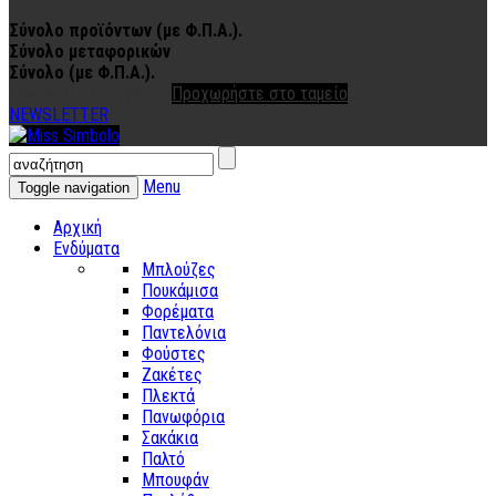
Σύνολο προϊόντων (με Φ.Π.Α.).
Σύνολο μεταφορικών
Σύνολο (με Φ.Π.Α.).
Συνέχεια στις αγορές
Προχωρήστε στο ταμείο
NEWSLETTER
Menu
Toggle navigation
Αρχική
Ενδύματα
Μπλούζες
Πουκάμισα
Φορέματα
Παντελόνια
Φούστες
Ζακέτες
Πλεκτά
Πανωφόρια
Σακάκια
Παλτό
Μπουφάν