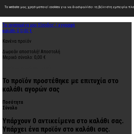
Το website μας χρησιμοποιεί cookies για να διασφαλίσει τη βέλτιστη εμπειρία π
Τα αγαπημένα μου
Είσοδος / εγγραφή
καλάθι
0
0,00 €
Κανένα προϊόν
Δωρεάν αποστολή!
Αποστολή
Μερικό σύνολο:
0,00 €
Προβολή καλαθιού
Ταμείο
Το προϊόν προστέθηκε με επιτυχία στο
καλάθι αγορών σας
Ποσότητα
Σύνολο
Υπάρχουν
0
αντικείμενα στο καλάθι σας.
Υπάρχει ένα προϊόν στο καλάθι σας.