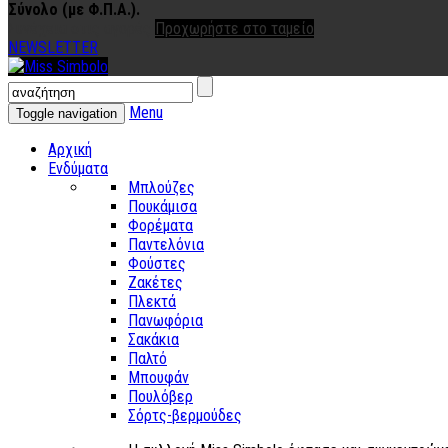
Σύνολο (με Φ.Π.Α.).
Συνέχεια στις αγορές
Προχωρήστε στο ταμείο
NEWSLETTER
Menu
Toggle navigation
Αρχική
Ενδύματα
Μπλούζες
Πουκάμισα
Φορέματα
Παντελόνια
Φούστες
Ζακέτες
Πλεκτά
Πανωφόρια
Σακάκια
Παλτό
Μπουφάν
Πουλόβερ
Σόρτς-βερμούδες