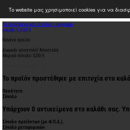
Το website μας χρησιμοποιεί cookies για να δια
Τα αγαπημένα μου
Είσοδος / εγγραφή
καλάθι
0
0,00 €
Κανένα προϊόν
Δωρεάν αποστολή!
Αποστολή
Μερικό σύνολο:
0,00 €
Προβολή καλαθιού
Ταμείο
Το προϊόν προστέθηκε με επιτυχία στο καλ
Ποσότητα
Σύνολο
Υπάρχουν
0
αντικείμενα στο καλάθι σας.
Υπ
Σύνολο προϊόντων (με Φ.Π.Α.).
Σύνολο μεταφορικών