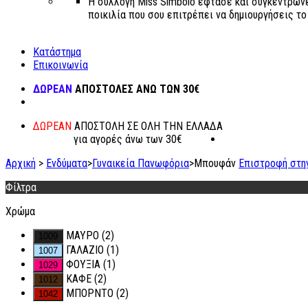
Η συλλογή Miss Simbolo έφτασε και συγκεντρώνε
ποικιλία που σου επιτρέπει να δημιουργήσεις το δ
Κατάστημα
Επικοινωνία
ΔΩΡΕΑΝ
ΑΠΟΣΤΟΛΕΣ ΑΝΩ ΤΩΝ 30€
ΔΩΡΕΑΝ
ΑΠΟΣΤΟΛΗ ΣΕ ΟΛΗ ΤΗΝ ΕΛΛΑΔΑ
για αγορές άνω των 30€
Αρχική
>
Ενδύματα
>
Γυναικεία Πανωφόρια
>
Μπουφάν
Επιστροφή στη
Φίλτρα
Χρώμα
ΜΑΥΡΟ
(2)
ΓΑΛΑΖΙΟ
(1)
ΦΟΥΞΙΑ
(1)
ΚΑΦΕ
(2)
ΜΠΟΡΝΤΟ
(2)