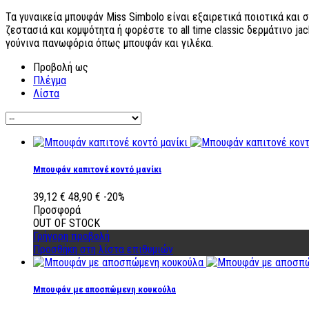
Τα γυναικεία μπουφάν Miss Simbolo είναι εξαιρετικά ποιοτικά και
ζεστασιά και κομψότητα ή φορέστε το all time classic δερμάτινο j
γούνινα πανωφόρια όπως μπουφάν και γιλέκα.
Προβολή ως
Πλέγμα
Λίστα
Μπουφάν καπιτονέ κοντό μανίκι
39,12 €
48,90 €
-20%
Προσφορά
OUT OF STOCK
Γρήγορη προβολή
Προσθήκη στη λίστα επιθυμιών
Μπουφάν με αποσπώμενη κουκούλα