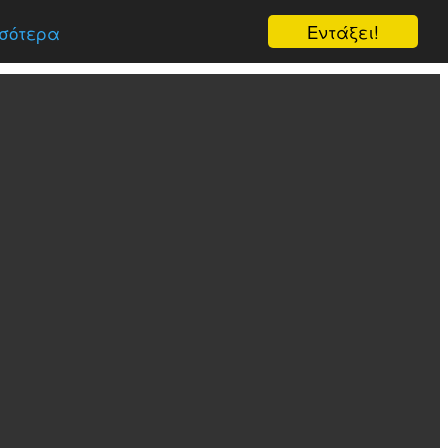
Εντάξει!
σότερα