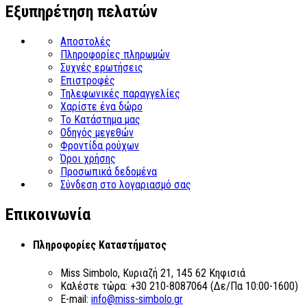
Εξυπηρέτηση πελατών
Αποστολές
Πληροφορίες πληρωμών
Συχνές ερωτήσεις
Επιστροφές
Τηλεφωνικές παραγγελίες
Χαρίστε ένα δώρο
Το Κατάστημα μας
Οδηγός μεγεθών
Φροντίδα ρούχων
Όροι χρήσης
Προσωπικά δεδομένα
Σύνδεση στο λογαριασμό σας
Επικοινωνία
Πληροφορίες Καταστήματος
Miss Simbolo, Κυριαζή 21, 145 62 Κηφισιά
Καλέστε τώρα:
+30 210-8087064 (Δε/Πα 10:00-1600)
E-mail:
info@miss-simbolo.gr