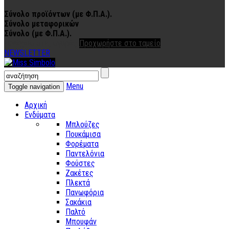
Σύνολο προϊόντων (με Φ.Π.Α.).
Σύνολο μεταφορικών
Σύνολο (με Φ.Π.Α.).
Συνέχεια στις αγορές
Προχωρήστε στο ταμείο
NEWSLETTER
Menu
Toggle navigation
Αρχική
Ενδύματα
Μπλούζες
Πουκάμισα
Φορέματα
Παντελόνια
Φούστες
Ζακέτες
Πλεκτά
Πανωφόρια
Σακάκια
Παλτό
Μπουφάν