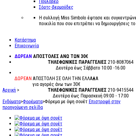
Πουλόβερ
Σόρτς-βερμούδες
Η συλλογή Miss Simbolo έφτασε και συγκεντρώνε
ποικιλία που σου επιτρέπει να δημιουργήσεις το δ
Κατάστημα
Επικοινωνία
ΔΩΡΕΑΝ
ΑΠΟΣΤΟΛΕΣ ΑΝΩ ΤΩΝ 30€
ΤΗΛΕΦΩΝΙΚΕΣ ΠΑΡΑΓΓΕΛΙΕΣ
210-8087064
Δευτέρα έως Σάββατο 10:00 -16.00
ΔΩΡΕΑΝ
ΑΠΟΣΤΟΛΗ ΣΕ ΟΛΗ ΤΗΝ ΕΛΛΑΔΑ
για αγορές άνω των 30€
Αρχική
>
ΤΗΛΕΦΩΝΙΚΕΣ ΠΑΡΑΓΓΕΛΙΕΣ
210-9415544
Δευτέρα έως Παρασκευή 09:00 - 17:00
Ενδύματα
>
Φορέματα
>
Φόρεμα με όψη σουέτ
Επιστροφή στην
προηγούμενη σελίδα