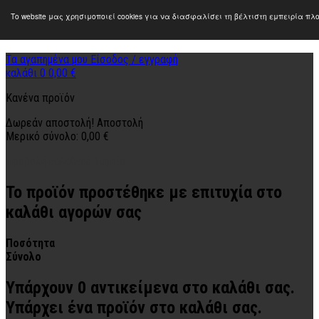
Το website μας χρησιμοποιεί cookies για να διασφαλίσει τη βέλτιστη εμπειρία π
Τα αγαπημένα μου
Είσοδος / εγγραφή
καλάθι
0
0,00 €
Κανένα προϊόν
Δωρεάν αποστολή!
Αποστολή
Μερικό σύνολο:
0,00 €
Προβολή καλαθιού
Ταμείο
Το προϊόν προστέθηκε με επιτυχία στο
καλάθι αγορών σας
Ποσότητα
Σύνολο
Υπάρχουν
0
αντικείμενα στο καλάθι σας.
Υπάρχει ένα προϊόν στο καλάθι σας.