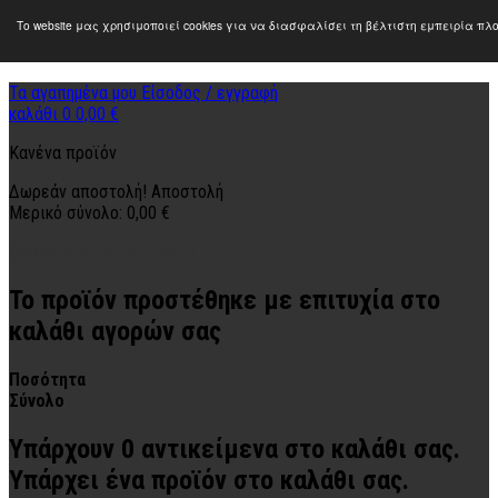
Το website μας χρησιμοποιεί cookies για να διασφαλίσει τη βέλτιστη εμπειρία π
Τα αγαπημένα μου
Είσοδος / εγγραφή
καλάθι
0
0,00 €
Κανένα προϊόν
Δωρεάν αποστολή!
Αποστολή
Μερικό σύνολο:
0,00 €
Προβολή καλαθιού
Ταμείο
Το προϊόν προστέθηκε με επιτυχία στο
καλάθι αγορών σας
Ποσότητα
Σύνολο
Υπάρχουν
0
αντικείμενα στο καλάθι σας.
Υπάρχει ένα προϊόν στο καλάθι σας.