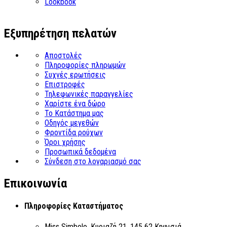
Lookbook
Εξυπηρέτηση πελατών
Αποστολές
Πληροφορίες πληρωμών
Συχνές ερωτήσεις
Επιστροφές
Τηλεφωνικές παραγγελίες
Χαρίστε ένα δώρο
Το Κατάστημα μας
Οδηγός μεγεθών
Φροντίδα ρούχων
Όροι χρήσης
Προσωπικά δεδομένα
Σύνδεση στο λογαριασμό σας
Επικοινωνία
Πληροφορίες Καταστήματος
Miss Simbolo, Κυριαζή 21, 145 62 Κηφισιά