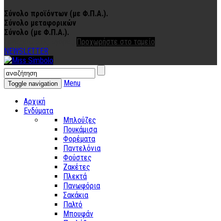
Σύνολο προϊόντων (με Φ.Π.Α.).
Σύνολο μεταφορικών
Σύνολο (με Φ.Π.Α.).
Συνέχεια στις αγορές
Προχωρήστε στο ταμείο
NEWSLETTER
Menu
Toggle navigation
Αρχική
Ενδύματα
Μπλούζες
Πουκάμισα
Φορέματα
Παντελόνια
Φούστες
Ζακέτες
Πλεκτά
Πανωφόρια
Σακάκια
Παλτό
Μπουφάν